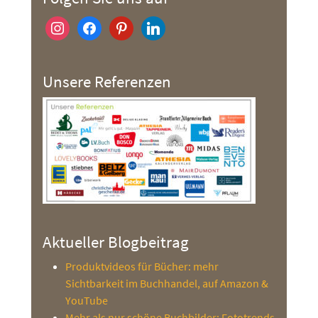
instagram
facebook
pinterest
linkedin
Unsere Referenzen
Aktueller Blogbeitrag
Produktvideos für Bücher: mehr
Sichtbarkeit im Buchhandel, auf Amazon &
YouTube
Mehr als nur schöne Buchbilder: Fototrends