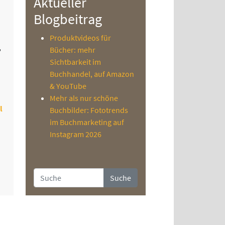
Aktueller
Blogbeitrag
Produktvideos für
,
Bücher: mehr
Sichtbarkeit im
Buchhandel, auf Amazon
& YouTube
Mehr als nur schöne
l
Buchbilder: Fototrends
im Buchmarketing auf
Instagram 2026
Suche