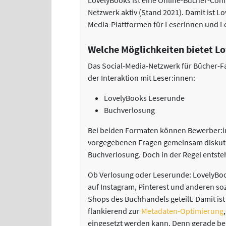
LovelyBooks ist eine Online-Bücher-Comm
Netzwerk aktiv (Stand 2021). Damit ist 
Media-Plattformen für Leserinnen und L
Welche Möglichkeiten bietet L
Das Social-Media-Netzwerk für Bücher-Fa
der Interaktion mit Leser:innen:
LovelyBooks Leserunde
Buchverlosung
Bei beiden Formaten können Bewerber:i
vorgegebenen Fragen gemeinsam diskutiert
Buchverlosung. Doch in der Regel entst
Ob Verlosung oder Leserunde: LovelyBo
auf Instagram, Pinterest und anderen so
Shops des Buchhandels geteilt. Damit is
flankierend zur
Metadaten-Optimierung
eingesetzt werden kann. Denn gerade bei