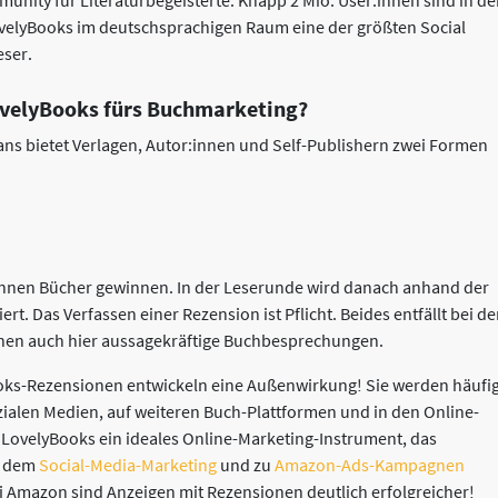
unity für Literaturbegeisterte. Knapp 2 Mio. User:innen sind in d
LovelyBooks im deutschsprachigen Raum eine der größten Social
eser.
ovelyBooks fürs Buchmarketing?
ns bietet Verlagen, Autor:innen und Self-Publishern zwei Formen
nnen Bücher gewinnen. In der Leserunde wird danach anhand der
. Das Verfassen einer Rezension ist Pflicht. Beides entfällt bei de
ehen auch hier aussagekräftige Buchbesprechungen.
oks-Rezensionen entwickeln eine Außenwirkung! Sie werden häufi
zialen Medien, auf weiteren Buch-Plattformen und in den Online-
t LovelyBooks ein ideales Online-Marketing-Instrument, das
, dem
Social-Media-Marketing
und zu
Amazon-Ads-Kampagnen
 Amazon sind Anzeigen mit Rezensionen deutlich erfolgreicher!