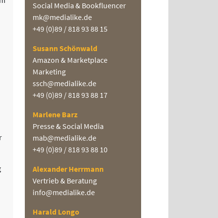
em
Social Media & Bookfluencer
mk@medialike.de
+49 (0)89 / 818 93 88 15
Susann Schönwald
Amazon & Marketplace
Marketing
ssch@medialike.de
+49 (0)89 / 818 93 88 17
Marlene Barz
Presse & Social Media
r
mab@medialike.de
+49 (0)89 / 818 93 88 10
g
Alexander Herrmann
Vertrieb & Beratung
info@medialike.de
Harald Longo