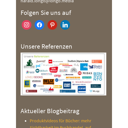
harald.longo@longo.media
Folgen Sie uns auf
instagram
facebook
pinterest
linkedin
Unsere Referenzen
Aktueller Blogbeitrag
Produktvideos für Bücher: mehr
Sichtbarkeit im Buchhandel, auf