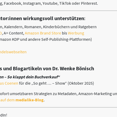
, Facebook, Instagram, Youtube, TikTok oder Pinterest.
utor:innen wirkungsvoll unterstützen
:
n, Kalendern, Romanen, Kinderbüchern und Ratgebern
O
, A+ Content,
Amazon Brand Store
bis
Werbung
mazon KDP und andere Self-Publishing-Plattformen)
ndelswebseiten
s und Blogartikeln von Dr. Wenke Bönisch
n – So klappt dein Buchverkauf“
kus Coenen
für die „So geht … – Show“ (Oktober 2025)
 sofort umsetzbaren Strategien zu Metadaten, Amazon-Marketing u
 auf dem
medialike-Blog
.
edIn!