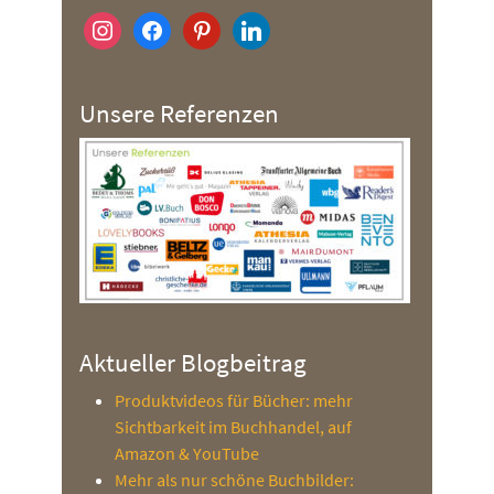
instagram
facebook
pinterest
linkedin
Unsere Referenzen
Aktueller Blogbeitrag
Produktvideos für Bücher: mehr
Sichtbarkeit im Buchhandel, auf
Amazon & YouTube
Mehr als nur schöne Buchbilder: