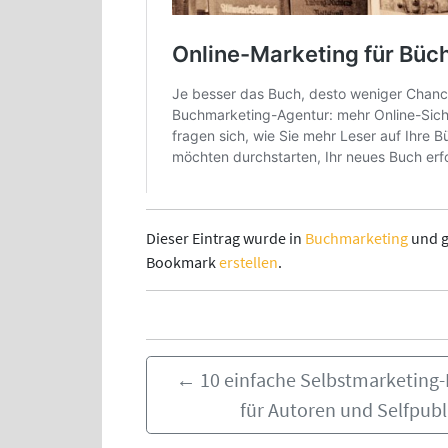
Dieser Eintrag wurde in
Buchmarketing
und g
Bookmark
erstellen
.
←
10 einfache Selbstmarketin
für Autoren und Selfpubl