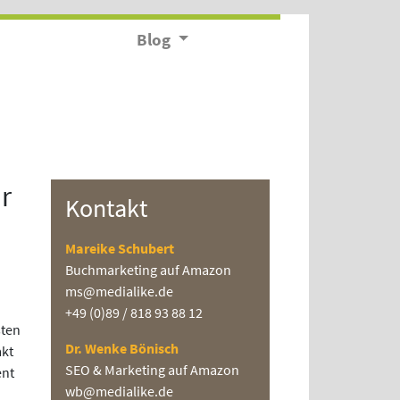
Blog
r
Kontakt
Mareike Schubert
Buchmarketing auf Amazon
ms@medialike.de
+49 (0)89 / 818 93 88 12
sten
Dr. Wenke Bönisch
akt
SEO & Marketing auf Amazon
ent
wb@medialike.de