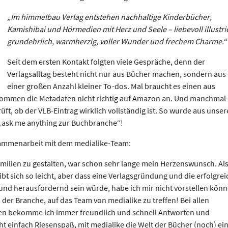
„Im himmelbau Verlag entstehen nachhaltige Kinderbücher,
Kamishibai und Hörmedien mit Herz und Seele – liebevoll illustrie
grundehrlich, warmherzig, voller Wunder und frechem Charme.“
Seit dem ersten Kontakt folgten viele Gespräche, denn der
Verlagsalltag besteht nicht nur aus Bücher machen, sondern aus
einer großen Anzahl kleiner To-dos. Mal braucht es einen aus
kommen die Metadaten nicht richtig auf Amazon an. Und manchmal 
ft, ob der VLB-Eintrag wirklich vollständig ist. So wurde aus unser
 „ask me anything zur Buchbranche“!
sammenarbeit mit dem medialike-Team:
milien zu gestalten, war schon sehr lange mein Herzenswunsch. Al
t sich so leicht, aber dass eine Verlagsgründung und die erfolgrei
und herausfordernd sein würde, habe ich mir nicht vorstellen könn
n der Branche, auf das Team von medialike zu treffen! Bei allen
en bekomme ich immer freundlich und schnell Antworten und
acht einfach Riesenspaß, mit medialike die Welt der Bücher (noch) ei