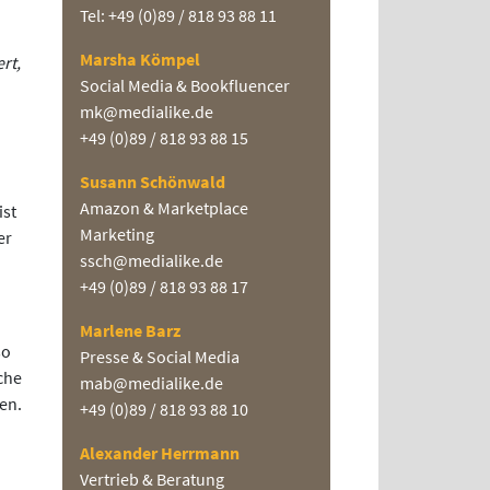
Tel: +49 (0)89 / 818 93 88 11
Marsha Kömpel
rt,
Social Media & Bookfluencer
mk@medialike.de
+49 (0)89 / 818 93 88 15
Susann Schönwald
Amazon & Marketplace
ist
Marketing
er
ssch@medialike.de
+49 (0)89 / 818 93 88 17
Marlene Barz
so
Presse & Social Media
che
mab@medialike.de
en.
+49 (0)89 / 818 93 88 10
Alexander Herrmann
Vertrieb & Beratung
n