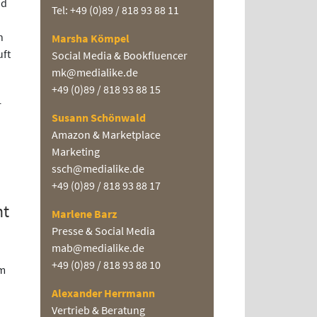
nd
Tel: +49 (0)89 / 818 93 88 11
n
Marsha Kömpel
uft
Social Media & Bookfluencer
mk@medialike.de
+49 (0)89 / 818 93 88 15
r
Susann Schönwald
Amazon & Marketplace
Marketing
ssch@medialike.de
+49 (0)89 / 818 93 88 17
ht
Marlene Barz
Presse & Social Media
mab@medialike.de
+49 (0)89 / 818 93 88 10
em
Alexander Herrmann
Vertrieb & Beratung