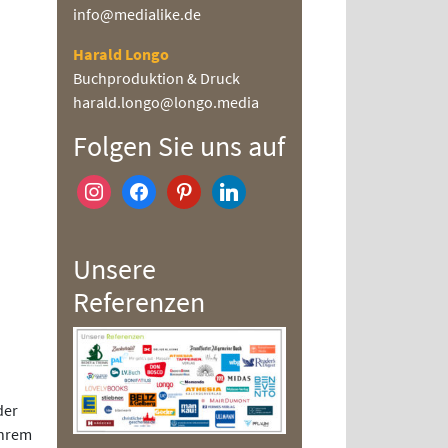
info@medialike.de
Harald Longo
Buchproduktion & Druck
harald.longo@longo.media
Folgen Sie uns auf
instagram
facebook
pinterest
linkedin
Unsere
Referenzen
der
ihrem