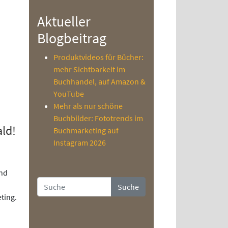
Aktueller
Blogbeitrag
Produktvideos für Bücher:
mehr Sichtbarkeit im
Buchhandel, auf Amazon &
YouTube
Mehr als nur schöne
Buchbilder: Fototrends im
ld!
Buchmarketing auf
Instagram 2026
und
Suche
ting.