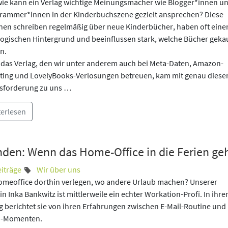
wie kann ein Verlag wichtige Meinungsmacher wie Blogger*innen u
grammer*innen in der Kinderbuchszene gezielt ansprechen? Diese
nen schreiben regelmäßig über neue Kinderbücher, haben oft eine
ogischen Hintergrund und beeinflussen stark, welche Bücher geka
n.
idas Verlag, den wir unter anderem auch bei Meta-Daten, Amazon-
ting und LovelyBooks-Verlosungen betreuen, kam mit genau diese
sforderung zu uns …
terlesen
den: Wenn das Home-Office in die Ferien ge
eiträge
Wir über uns
omeoffice dorthin verlegen, wo andere Urlaub machen? Unserer
in Inka Bankwitz ist mittlerweile ein echter Workation-Profi. In ihr
g berichtet sie von ihren Erfahrungen zwischen E-Mail-Routine und
-Momenten.