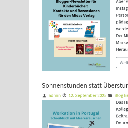
Aber 
Insta
Perso
pädag
werde
Der M
Marke
Herau
Wei
Sonnenstunden statt Überstun
admin
12. September 2025
Blog B
Das H
Kolleg
Beitra
Douro