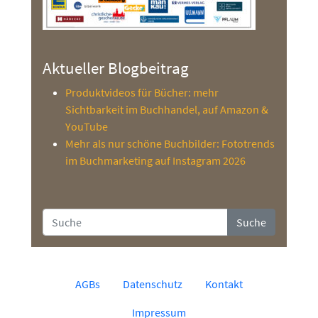
Aktueller Blogbeitrag
Produktvideos für Bücher: mehr
Sichtbarkeit im Buchhandel, auf Amazon &
YouTube
Mehr als nur schöne Buchbilder: Fototrends
im Buchmarketing auf Instagram 2026
Suche
AGBs
Datenschutz
Kontakt
Impressum