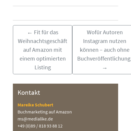
←
Fit für das
Wofür Autoren
Weihnachtsgeschäft
Instagram nutzen
auf Amazon mit
können – auch ohne
einem optimierten
Buchveröffentlichung
Listing
→
Kontakt
Mareike Schubert
Buchmarketing auf Amazon
ms@medialike.de
+49 (0)89 / 818 93 88 12