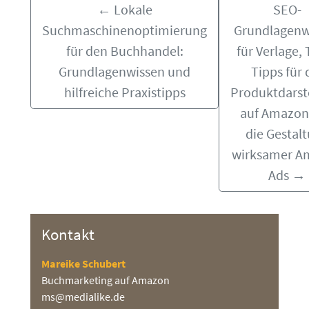
←
Lokale
SEO-
Suchmaschinenoptimierung
Grundlagenw
für den Buchhandel:
für Verlage, T
Grundlagenwissen und
Tipps für 
hilfreiche Praxistipps
Produktdarst
auf Amazon
die Gestal
wirksamer A
Ads
→
Kontakt
Mareike Schubert
Buchmarketing auf Amazon
ms@medialike.de