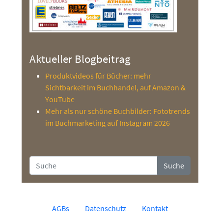
Aktueller Blogbeitrag
Produktvideos für Bücher: mehr
Sichtbarkeit im Buchhandel, auf Amazon &
YouTube
Mehr als nur schöne Buchbilder: Fototrends
im Buchmarketing auf Instagram 2026
Suche
AGBs
Datenschutz
Kontakt