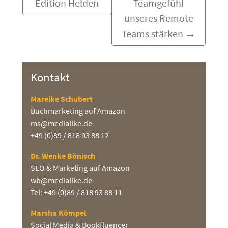
Edition Helden
Teamgefühl
unseres Remote
Teams stärken
→
Kontakt
Mareike Schubert
Buchmarketing auf Amazon
ms@medialike.de
+49 (0)89 / 818 93 88 12
Dr. Wenke Bönisch
SEO & Marketing auf Amazon
wb@medialike.de
Tel: +49 (0)89 / 818 93 88 11
Marsha Kömpel
Social Media & Bookfluencer