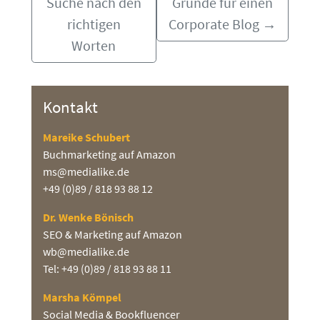
Suche nach den
Gründe für einen
richtigen
Corporate Blog
→
Worten
Kontakt
Mareike Schubert
Buchmarketing auf Amazon
ms@medialike.de
+49 (0)89 / 818 93 88 12
Dr. Wenke Bönisch
SEO & Marketing auf Amazon
wb@medialike.de
Tel: +49 (0)89 / 818 93 88 11
Marsha Kömpel
Social Media & Bookfluencer