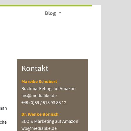
Blog
Kontakt
Mareike Schubert
Buchmarketing auf Amazon
ms@medialike.de
+49 (0)89 / 818 93 88 12
 man
Dr. Wenke Bönisch
SEO & Marketing auf Amazon
oche
wb@medialike.de