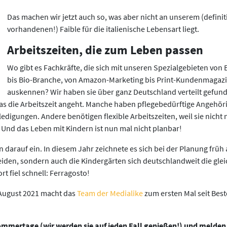
Das machen wir jetzt auch so, was aber nicht an unserem (definit
vorhandenen!) Faible für die italienische Lebensart liegt.
Arbeitszeiten, die zum Leben passen
Wo gibt es Fachkräfte, die sich mit unseren Spezialgebieten von 
bis Bio-Branche, von Amazon-Marketing bis Print-Kundenmagaz
auskennen? Wir haben sie über ganz Deutschland verteilt gefun
as die Arbeitszeit angeht. Manche haben pflegebedürftige Angehör
edigungen. Andere benötigen flexible Arbeitszeiten, weil sie nicht 
Und das Leben mit Kindern ist nun mal nicht planbar!
 darauf ein. In diesem Jahr zeichnete es sich bei der Planung früh 
eiden, sondern auch die Kindergärten sich deutschlandweit die gle
t fiel schnell: Ferragosto!
 August 2021 macht das
Team der Medialike
zum ersten Mal seit Bes
mmertage (wir werden sie auf jeden Fall genießen!) und melden