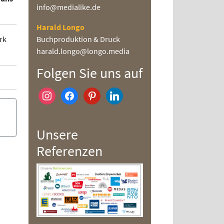
info@medialike.de
Harald Longo
rk
Buchproduktion & Druck
harald.longo@longo.media
Folgen Sie uns auf
instagram
facebook
pinterest
linkedin
Unsere
Referenzen