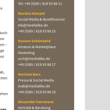
Tel: +49 (0)89 / 818 93 88 11
iv
Marsha Kömpel
Social Media & Bookfluencer
mk@medialike.de
+49 (0)89 / 818 93 88 15
Buch-
ine
Susann Schönwald
den –
Amazon & Marketplace
ige
Marketing
nur
ssch@medialike.de
+49 (0)89 / 818 93 88 17
ab,
Marlene Barz
ichen
Presse & Social Media
mab@medialike.de
+49 (0)89 / 818 93 88 10
tehen
Alexander Herrmann
Vertrieb & Beratung
 uns