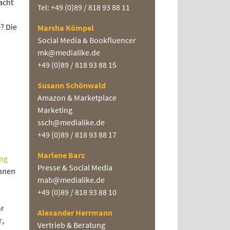
acht
Tel: +49 (0)89 / 818 93 88 11
? Die
Marsha Kömpel
Social Media & Bookfluencer
mk@medialike.de
+49 (0)89 / 818 93 88 15
Susann Schönwald
Amazon & Marketplace
Marketing
ssch@medialike.de
+49 (0)89 / 818 93 88 17
Marlene Barz
ng
Presse & Social Media
önnen
mab@medialike.de
+49 (0)89 / 818 93 88 10
hr
Alexander Herrmann
r,
Vertrieb & Beratung