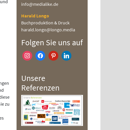
 und
info@medialike.de
Harald Longo
Buchproduktion & Druck
harald.longo@longo.media
Folgen Sie uns auf
instagram
facebook
pinterest
linkedin
Unsere
ungen
Referenzen
nd
diese
ie zu
es