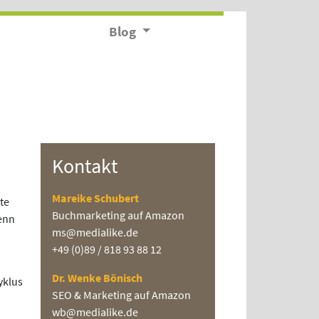
Blog
Kontakt
Mareike Schubert
te
Buchmarketing auf Amazon
denn
ms@medialike.de
+49 (0)89 / 818 93 88 12
Dr. Wenke Bönisch
yklus
SEO & Marketing auf Amazon
wb@medialike.de