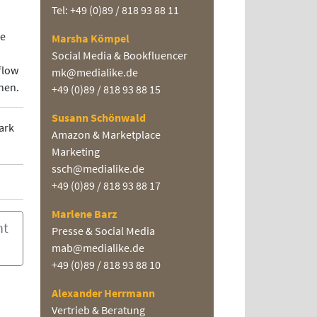
Tel: +49 (0)89 / 818 93 88 11
ie
Marsha Kömpel
Social Media & Bookfluencer
flow
mk@medialike.de
nen.
+49 (0)89 / 818 93 88 15
Susann Schönwald
ark
Amazon & Marketplace
Marketing
ssch@medialike.de
+49 (0)89 / 818 93 88 17
Marlene Barz
ht
Presse & Social Media
mab@medialike.de
+49 (0)89 / 818 93 88 10
Alexander Herrmann
Vertrieb & Beratung