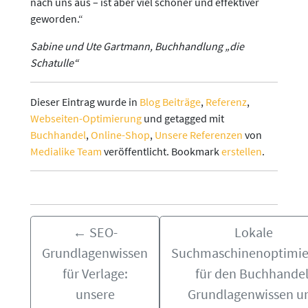
nach uns aus – ist aber viel schöner und effektiver
geworden.“
Sabine und Ute Gartmann, Buchhandlung „die
Schatulle“
Dieser Eintrag wurde in
Blog Beiträge
,
Referenz
,
Webseiten-Optimierung
und getagged mit
Buchhandel
,
Online-Shop
,
Unsere Referenzen
von
Medialike Team
veröffentlicht. Bookmark
erstellen
.
←
SEO-
Lokale
Grundlagenwissen
Suchmaschinenoptimi
für Verlage:
für den Buchhandel
unsere
Grundlagenwissen u